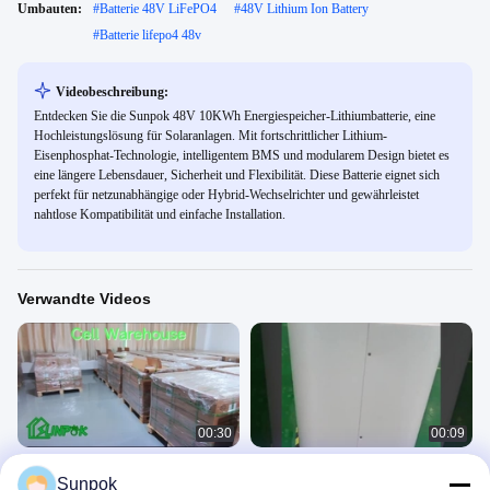
Umbauten:
#
Batterie 48V LiFePO4
#
48V Lithium Ion Battery
#
Batterie lifepo4 48v
Videobeschreibung:
Entdecken Sie die Sunpok 48V 10KWh Energiespeicher-Lithiumbatterie, eine
Hochleistungslösung für Solaranlagen. Mit fortschrittlicher Lithium-
Eisenphosphat-Technologie, intelligentem BMS und modularem Design bietet es
eine längere Lebensdauer, Sicherheit und Flexibilität. Diese Batterie eignet sich
perfekt für netzunabhängige oder Hybrid-Wechselrichter und gewährleistet
nahtlose Kompatibilität und einfache Installation.
Verwandte Videos
00:30
00:09
Sunpok Energiespeicher-
SP-48400-YD 48-V-Energiespeicher-
Sunpok
Lithiumbatterie
Lithiumbatterie