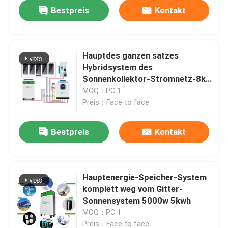
Bestpreis
Kontakt
Hauptdes ganzen satzes
Hybridsystem des
Sonnenkollektor-Stromnetz-8kw
10kw 15kw 20kw
MOQ：PC 1
Preis：Face to face
Bestpreis
Kontakt
Heim
Hauptenergie-Speicher-System
komplett weg vom Gitter-
Produkte
Sonnensystem 5000w 5kwh
MOQ：PC 1
Videos
Preis：Face to face