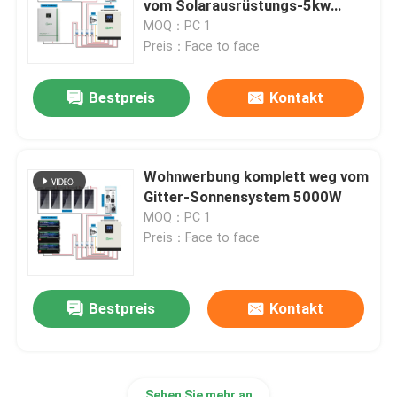
vom Solarausrüstungs-5kw
Wir rufen Sie bald zurück!
10kw 20kw
MOQ：PC 1
weg vom Gitterinverter
Preis：Face to face
Bestpreis
Kontakt
Tiefe Zyklus-Lithium-Batterie
Batterie des Gels 12V
Wohnwerbung komplett weg vom
Gitter-Sonnensystem 5000W
Mono-PV-Platten
MOQ：PC 1
Preis：Face to face
Bestpreis
Kontakt
EINREICHUNGEN
Sehen Sie mehr an