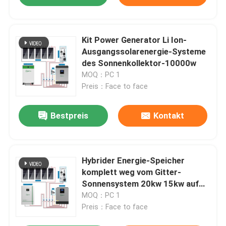
Kit Power Generator Li Ion-
Ausgangssolarenergie-Systeme
des Sonnenkollektor-10000w
MOQ：PC 1
Preis：Face to face
Bestpreis
Kontakt
Hybrider Energie-Speicher
komplett weg vom Gitter-
Sonnensystem 20kw 15kw auf
Gitter weg vom Gitter-
MOQ：PC 1
Sonnensystem
Preis：Face to face