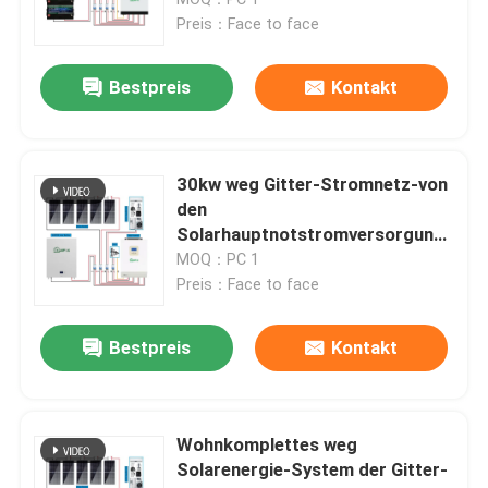
Preis：Face to face
Energie-Speicher-Lithium-Batterie
Bestpreis
Kontakt
48V Lithium Ion Battery
30kw weg Gitter-Stromnetz-von
Tragbares Lithium-Kraftwerk
den
Solarhauptnotstromversorgung
durch batterien-Systemen
MOQ：PC 1
Alle in einem ESS
UN38.3
Preis：Face to face
Komplettes weg Gitter-Sonnensystem
Bestpreis
Kontakt
Natriumionbatterie
Wohnkomplettes weg
Solarenergie-System der Gitter-
Hybride Sonnensystem-Ausrüstung
Hinterlass eine Nachricht