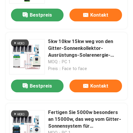
Bestpreis
Kontakt
Über uns
Werksbesichtigung
5kw 10kw 15kw weg von den
Gitter-Sonnenkollektor-
Qualitätskontrolle
Ausrüstungs-Solarenergie-
Ausweichanlagen für Häuser
MOQ：PC 1
Preis：Face to face
Kontakt mit uns
Bestpreis
Kontakt
Neuigkeiten
Fälle
Fertigen Sie 5000w besonders
an 15000w, das weg vom Gitter-
Sonnensystem für
Bitte um ein Angebot
Hauptgebrauch komplett ist
MOQ：PC 1