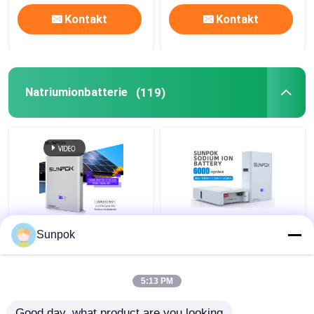
Kontakt
Kontakt
Natriumionbatterie
(119)
Wandmontiertes
5-30 KWh Natrium-
Sunpok
Natrium-Ionen-
Ionen-Batterie mit
Batteriespeichersystem
großer Kapazität
5:13 PM
Bestpreis
Bestpreis
Good day, what product are you looking 