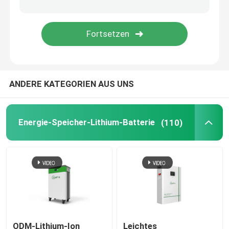
weg vom Gitterinverter
Tiefe Zyklus-Lithium-Batterie
ANDERE KATEGORIEN AUS UNS
Batterie des Gels 12V
Mono-PV-Platten
Energie-Speicher-Lithium-Batterie
(110)
ODM-Lithium-Ion
Leichtes