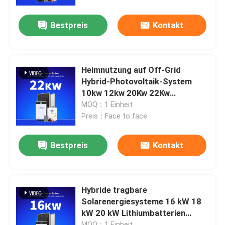
Bestpreis
Kontakt
Über uns
Werksbesichtigung
Heimnutzung auf Off-Grid
Hybrid-Photovoltaik-System
Qualitätskontrolle
10kw 12kw 20Kw 22Kw
Solarpaneel Zuhause
MOQ：1 Einheit
Energiespeichersystem
Preis：Face to face
Kontakt mit uns
Solarenergiebank 30Kw
Bestpreis
Kontakt
Neuigkeiten
Fälle
Hybride tragbare
Solarenergiesysteme 16 kW 18
kW 20 kW Lithiumbatterien
Bitte um ein Angebot
Energiespeicher Solarsystem
MOQ：1 Einheit