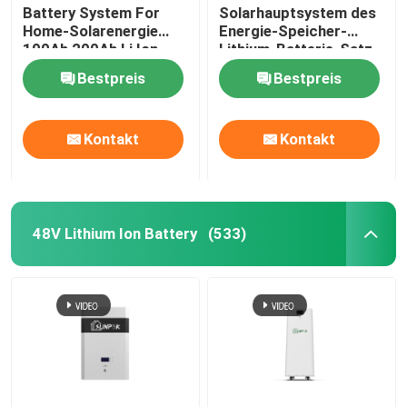
Battery System For
Solarhauptsystem des
Home-Solarenergie
Energie-Speicher-
100Ah 200Ah Li Ion
Lithium-Batterie-Satz-
UL1642
48 des Volt-Lifepo4
Bestpreis
Bestpreis
Kontakt
Kontakt
48V Lithium Ion Battery
(533)