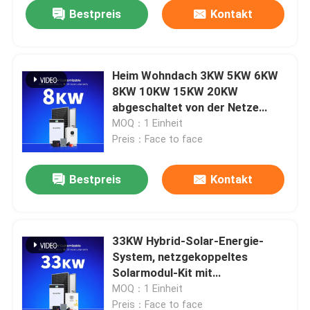
Bestpreis
Kontakt
Heim Wohndach 3KW 5KW 6KW
8KW 10KW 15KW 20KW
abgeschaltet von der Netze
Heimstrom Hybrid
MOQ：1 Einheit
Solarenergiesysteme
Preis：Face to face
Bestpreis
Kontakt
Heim
33KW Hybrid-Solar-Energie-
System, netzgekoppeltes
Produkte
Solarmodul-Kit mit
Wechselrichter/11KW-System,
MOQ：1 Einheit
22KW-Solarmodul-System
Videos
Preis：Face to face