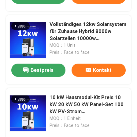
Vollständiges 12kw Solarsystem
für Zuhause Hybrid 8000w
Solarzellen 10000w
Vollständiges 10kw Kit
MOQ：1 Unit
abgeschaltet vom Netz
Preis：Face to face
Solarenergiesystem
Bestpreis
Kontakt
10 kW Hausmodul-Kit Preis 10
kW 20 kW 50 kW Panel-Set 100
kW PV-Strom
Solarstromspeicher kaufen Off-
MOQ：1 Einheit
Grid-Solarstromsystem
Preis：Face to face