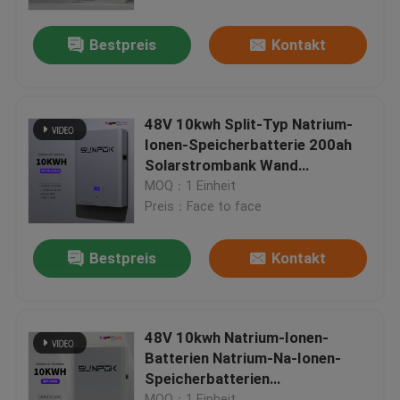
Bestpreis
Kontakt
Über uns
Werksbesichtigung
48V 10kwh Split-Typ Natrium-
Ionen-Speicherbatterie 200ah
Qualitätskontrolle
Solarstrombank Wand
wiederaufladbare Natrium-
MOQ：1 Einheit
Ionen-Wiederaufladbare
Preis：Face to face
Kontakt mit uns
Batterien
Bestpreis
Kontakt
Neuigkeiten
Fälle
48V 10kwh Natrium-Ionen-
Batterien Natrium-Na-Ionen-
Speicherbatterien
Bitte um ein Angebot
Solarenergiebank Stromwand
MOQ：1 Einheit