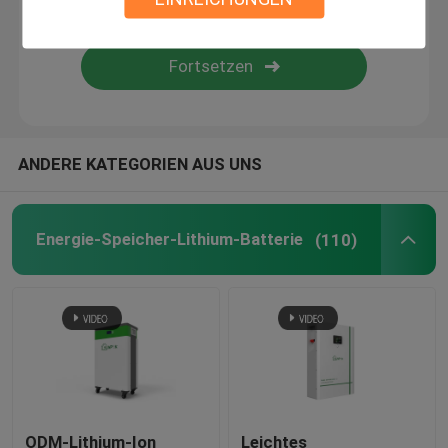
weg vom Gitterinverter
Tiefe Zyklus-Lithium-Batterie
ANDERE KATEGORIEN AUS UNS
Batterie des Gels 12V
Mono-PV-Platten
Energie-Speicher-Lithium-Batterie
(110)
ODM-Lithium-Ion
Leichtes