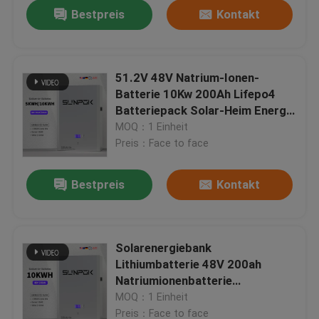
Bestpreis
Kontakt
51.2V 48V Natrium-Ionen-
Batterie 10Kw 200Ah Lifepo4
Batteriepack Solar-Heim Energie
Speicherbatterie
MOQ：1 Einheit
Preis：Face to face
Bestpreis
Kontakt
Heim
Solarenergiebank
Lithiumbatterie 48V 200ah
Produkte
Natriumionenbatterie
Energiespeicherbatterie
MOQ：1 Einheit
Videos
Preis：Face to face