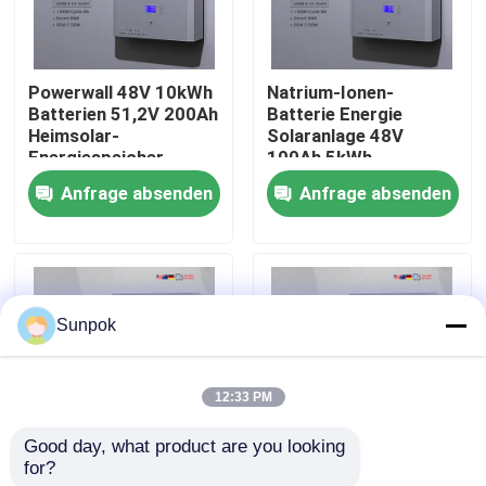
Über uns
Powerwall 48V 10kWh
Natrium-Ionen-
Batterien 51,2V 200Ah
Batterie Energie
Werksbesichtigung
Heimsolar-
Solaranlage 48V
Energiespeicher
100Ah 5kWh
Natrium-Ionen-
Powerwall
Anfrage absenden
Anfrage absenden
Qualitätskontrolle
Batterie
Natriumbatterie
Energiespeicher für zu
Hause
Kontakt mit uns
Sunpok
Neuigkeiten
12:33 PM
Fälle
Good day, what product are you looking 
for?
51.2V 48V Natrium-
Solarenergiebank
Bitte um ein Angebot