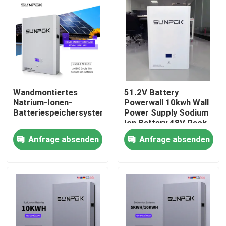
Wandmontiertes
51.2V Battery
Natrium-Ionen-
Powerwall 10kwh Wall
Batteriespeichersystem
Power Supply Sodium
Ion Battery 48V Pack
10 kw Sodium Ion
Anfrage absenden
Anfrage absenden
Battery 48V
Heim
Produkte
Videos