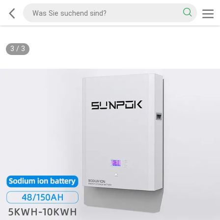
3
/
3