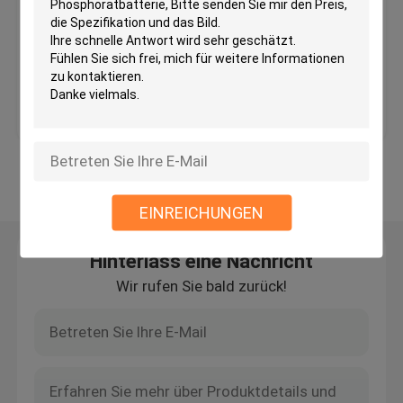
150Ah 200Ah 250Ah Deep Cycle
MOQ：PC 1
weg vom Gitterinverter
Preis：Face to face
Bestpreis
Kontakt
Tiefe Zyklus-Lithium-Batterie
Batterie des Gels 12V
Sehen Sie mehr an
EINREICHUNGEN
Mono-PV-Platten
Hinterlass eine Nachricht
Wir rufen Sie bald zurück!