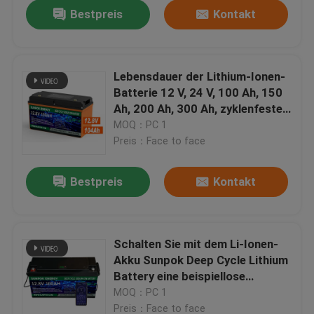
Bestpreis
Kontakt
Lebensdauer der Lithium-Ionen-
Batterie 12 V, 24 V, 100 Ah, 150
Ah, 200 Ah, 300 Ah, zyklenfeste
Lifepo4-Batterien, Lithium-
MOQ：PC 1
Ionen-Akku
Preis：Face to face
Bestpreis
Kontakt
Heim
Schalten Sie mit dem Li-Ionen-
Akku Sunpok Deep Cycle Lithium
Produkte
Battery eine beispiellose
Energiespeicherung frei
MOQ：PC 1
Videos
Preis：Face to face