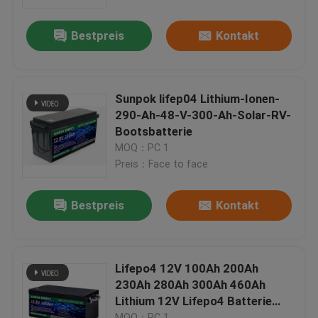
Bestpreis
Kontakt
Über uns
Werksbesichtigung
Sunpok lifep04 Lithium-Ionen-
290-Ah-48-V-300-Ah-Solar-RV-
Qualitätskontrolle
Bootsbatterie
MOQ：PC 1
Preis：Face to face
Kontakt mit uns
Bestpreis
Kontakt
Neuigkeiten
Fälle
Lifepo4 12V 100Ah 200Ah
230Ah 280Ah 300Ah 460Ah
Lithium 12V Lifepo4 Batterie
Bitte um ein Angebot
Solarenergiespeicher-Akku
MOQ：PC 1