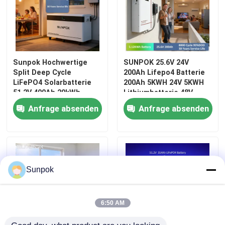
weg vom Gitterinverter
Tiefe Zyklus-Lithium-Batterie
Sunpok Hochwertige
SUNPOK 25.6V 24V
Split Deep Cycle
200Ah Lifepo4 Batterie
LiFePO4 Solarbatterie
200Ah 5KWH 24V 5KWH
Batterie des Gels 12V
51,2V 400Ah 20kWh
Lithiumbatterie 48V
40kWh Heimspeicher
Energiespeicher für
Anfrage absenden
Anfrage absenden
CAN 5/10 Jahre Garantie
Zuhause
Mono-PV-Platten
Sunpok
6:50 AM