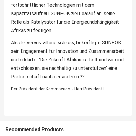
fortschrittlicher Technologien mit dem
Kapazitätsaufbau, SUNPOK zielt darauf ab, seine
Über uns
Rolle als Katalysator für die Energieunabhängigkeit
Afrikas zu festigen.
Werksbesichtigung
Als die Veranstaltung schloss, bekräftigte SUNPOK
sein Engagement für Innovation und Zusammenarbeit
Qualitätskontrolle
und erklärte: "Die Zukunft Afrikas ist hell, und wir sind
entschlossen, sie nachhaltig zu unterstützen".eine
Kontakt mit uns
Partnerschaft nach der anderen.??
Der Präsident der Kommission. - Herr Präsident!
Neuigkeiten
Fälle
Recommended Products
Bitte um ein Angebot