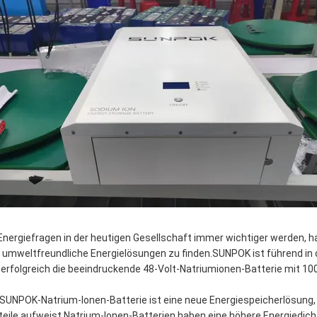
Energiefragen in der heutigen Gesellschaft immer wichtiger werden, h
 umweltfreundliche Energielösungen zu finden.SUNPOK ist führend in 
 erfolgreich die beeindruckende 48-Volt-Natriumionen-Batterie mit 100
 SUNPOK-Natrium-Ionen-Batterie ist eine neue Energiespeicherlösung, 
teile aufweist.Natrium-Ionen-Batterien haben eine höhere Energiedich