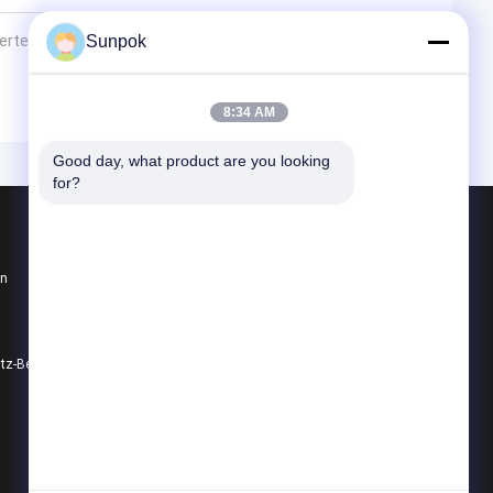
erters und des 90kWh-Energiespeichers in Kalifornien
Sunpok
8:34 AM
Good day, what product are you looking 
for?
Produkte
en
Energie-Speicher-Lithium-Batterie
48V Lithium Ion Battery
Tragbares Lithium-Kraftwerk
utz-Bestimmungen
Alle Kategorien