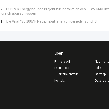
V:
SUNPOK Energy hat das Projekt zur Installation des 30kW SMA-Inv
olgreich abgeschlossen
T:
Die Viral 48V 200AH Natriumbatterie, von der jeder spricht!
über
Firmenprofil
Nachricht
Fabrik Tour
Fälle
Qualitätskontrolle
Sitemap
Kontakt
Datensch