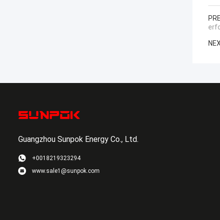
PRE
erf
NEX
Guangzhou Sunpok Energy Co., Ltd.
+0018219323294
www.sale1@sunpok.com