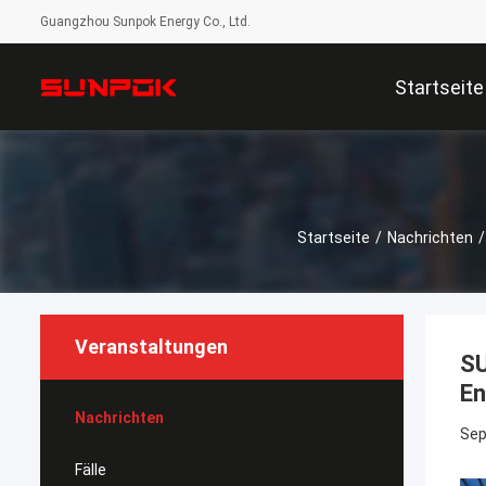
Guangzhou Sunpok Energy Co., Ltd.
Startseite
Startseite
/
Nachrichten
/
Veranstaltungen
SU
En
Nachrichten
Sep
Fälle