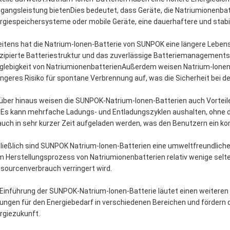
gangsleistung bietenDies bedeutet, dass Geräte, die Natriumionenbat
rgiespeichersysteme oder mobile Geräte, eine dauerhaftere und stabi
itens hat die Natrium-Ionen-Batterie von SUNPOK eine längere Lebensd
zipierte Batteriestruktur und das zuverlässige Batteriemanagements
glebigkeit von NatriumionenbatterienAußerdem weisen Natrium-Ionen-B
ingeres Risiko für spontane Verbrennung auf, was die Sicherheit bei d
über hinaus weisen die SUNPOK-Natrium-Ionen-Batterien auch Vorteile
.Es kann mehrfache Ladungs- und Entladungszyklen aushalten, ohne d
auch in sehr kurzer Zeit aufgeladen werden, was den Benutzern ein kom
ließlich sind SUNPOK Natrium-Ionen-Batterien eine umweltfreundliche
m Herstellungsprozess von Natriumionenbatterien relativ wenige selt
sourcenverbrauch verringert wird.
 Einführung der SUNPOK-Natrium-Ionen-Batterie läutet einen weiteren
ungen für den Energiebedarf in verschiedenen Bereichen und fördern 
rgiezukunft.