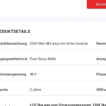
Bestpr
Stanley Ukaoha
Dain Tho
 ist der beste Vermarkter, den ich
ODUKTDETAILS
sehr hilfreich und unter
offen habe, sehr höflich und
erste Wahl für alle ver
it bereit, zu helfen.
duktbezeichnung
230V 5Kw 48V weg vom Gitter-Inverter
Nennl
gangswellenform
Prue-Sinus-Welle
Anzei
terieanspannung
48 V
Phase
antie
2 Jahre
OEM 
LCD 3kw weg vom Gittersonnensystem
,
230V 3kw