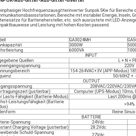
NPOK-Aus-Gitter-Aus-Gitter-Inverter
 einphasiger Hochfrequenzausgitterinverter Sunpok 5Kw für Bereiche 
munikationsbasisstationen, Bereiche mit instabiler Energie, Inseln, 
teriesätze für Batteriehersteller, etc. sich ausrüstete mit LED-Anz
paktbauweise und Leistung mit hohen Kosten passend.
ell
GA3024MH
GA5
nkapazität
3000W
500
hstleistung
6000VA
100
INPUT
gegebene Quellen
L + N + 
nneingangsspannung
220V
nnungsbereich
154-264VAC+3V (APP-Modus) 18
quenz
50/60HZ + -
OUTPUT
sgangsspannung
208VAC/220VAC/230VA
rtragungszeit (justierbar)
Computer (UPS-Modus) 10ms, 
r Lasts-Fähigkeit (Batterie-Modus)
Last 200ms @
hst-Leistungsfähigkeit (Batterie
>94%
dus)
lenform
Reine Sinus
BATTERIE
terie-Spannung
24Vdc
stant Charging Voltage (justierbar)
28.2Vdc
hwebende Schuld-Spannung
27Vdc