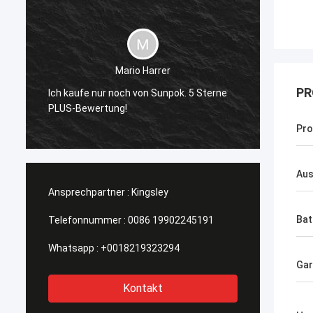
Mario Harrer
Sunpok
PR
Ich kaufe nur noch von Sunpok. 5 Sterne
K
je getr
PLUS-Bewertung!
jederze
Pro
Aus
Ansprechpartner :
Kingsley
Bat
Telefonnummer :
0086 19902245191
Whatsapp :
+0018219323294
Gar
Kontakt