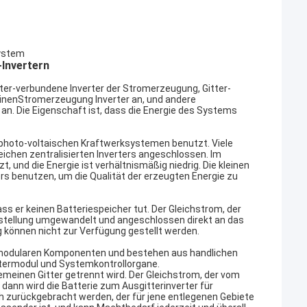
System
-Invertern
tter-verbundene Inverter der Stromerzeugung, Gitter-
hinenStromerzeugung Inverter an, und andere
. Die Eigenschaft ist, dass die Energie des Systems
 photo-voltaischen Kraftwerksystemen benutzt. Viele
ichen zentralisierten Inverters angeschlossen. Im
 und die Energie ist verhältnismäßig niedrig. Die kleinen
 benutzen, um die Qualität der erzeugten Energie zu
ss er keinen Batteriespeicher tut. Der Gleichstrom, der
mstellung umgewandelt und angeschlossen direkt an das
 können nicht zur Verfügung gestellt werden.
 modularen Komponenten und bestehen aus handlichen
rtermodul und Systemkontrollorgane.
emeinen Gitter getrennt wird. Der Gleichstrom, der vom
 dann wird die Batterie zum Ausgitterinverter für
h zurückgebracht werden, der für jene entlegenen Gebiete