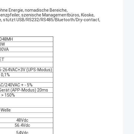
ohne Energie, nomadische Bereiche,
Grenzpfeiler, szenische Managementbüros, Kioske,
eige, stützt USB/RS232/RS485/Bluetooth/Dry-contact,
048MH
0W
00VA
PET
5-264VAC+3V (UPS-Modus)
 0,1%
C/240VAC + - 5%
Gerät (APP-Modus) 20ms
 > 150%
-Welle
48Vdc
56.4Vdc
54Vdc