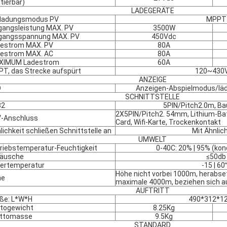
stierbar)
LADEGERÄTE
fladungsmodus PV
MPPT
gangsleistung MAX. PV
3500W
gangsspannung MAX. PV
450Vdc
estrom MAX. PV
80A
estrom MAX. AC
80A
XIMUM Ladestrom
60A
T, das Strecke aufspürt
120~430
ANZEIGE
D
Anzeigen-Abspielmodus/lädt
SCHNITTSTELLE
32
5PIN/Pitch2.0m, Ba
2X5PIN/Pitch2. 54mm, Lithium-B
-Anschluss
Card, Wifi-Karte, Trockenkontakt
lichkeit schließen Schnittstelle an
Mit Ähnlic
UMWELT
riebstemperatur-Feuchtigkeit
0-40C: 20% | 95% (kon
räusche
≤50db
ertemperatur
-15 | 6
Höhe nicht vorbei 1000m, herabse
he
maximale 4000m, beziehen sich a
AUFTRITT
ße: L*W*H
490*312*1
togewicht
8.25Kg
uttomasse
9.5Kg
STANDARD