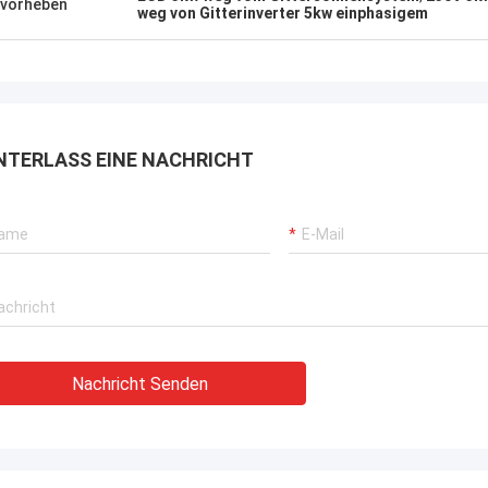
vorheben
weg von Gitterinverter 5kw einphasigem
NTERLASS EINE NACHRICHT
Nachricht Senden