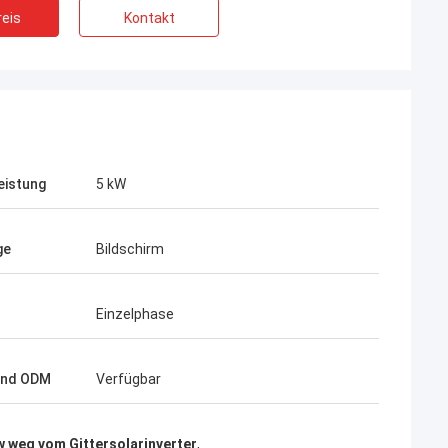
eis
Kontakt
mas
James Lambright
stützend. meine
Top Service, Top Kompanie!
wandten Produkte
eistung
5 kW
ge
Bildschirm
Einzelphase
und ODM
Verfügbar
 weg vom Gittersolarinverter
,