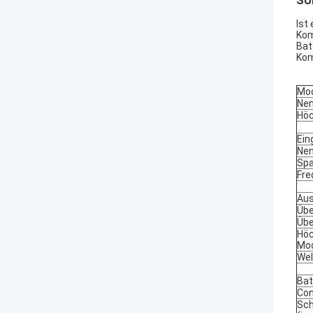
SU
Ist
Kom
Bat
Kom
Mod
Nen
Höc
Ein
Ne
Spa
Fre
Au
Übe
Übe
Höc
Mo
Wel
Bat
Con
Sc