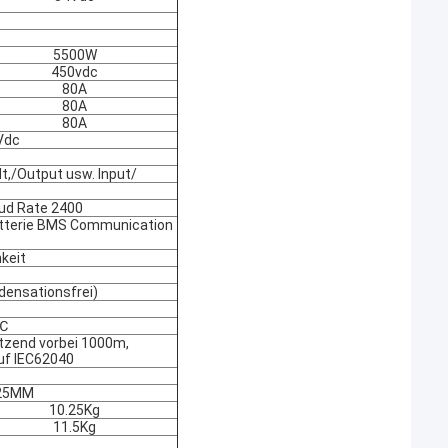
5500W
450vdc
80A
80A
80A
Vdc
,/Output usw. Input/
ud Rate 2400
atterie BMS Communication
hkeit
densationsfrei)
0℃
tzend vorbei 1000m,
uf IEC62040
25MM
10.25Kg
11.5Kg