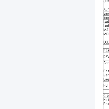
(ju
Au
Ein
Ein
Lad
Lad
MA
MPP
LC
R2
DFV
Ähn
Bet
Ge
Lag
Hö
Grö
Net
Br