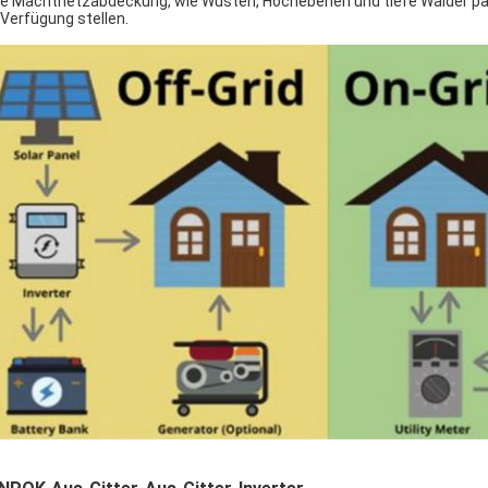
e Machtnetzabdeckung, wie Wüsten, Hochebenen und tiefe Wälder pass
 Verfügung stellen.