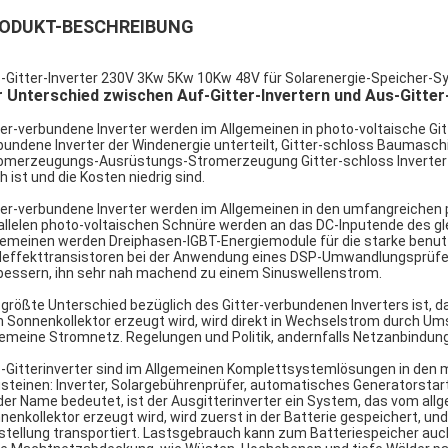
ODUKT-BESCHREIBUNG
-Gitter-Inverter 230V 3Kw 5Kw 10Kw 48V für Solarenergie-Speicher-
 Unterschied zwischen Auf-Gitter-Invertern und Aus-Gitter
ter-verbundene Inverter werden im Allgemeinen in photo-voltaische Gi
bundene Inverter der Windenergie unterteilt, Gitter-schloss Baumasc
omerzeugungs-Ausrüstungs-Stromerzeugung Gitter-schloss Inverter an
h ist und die Kosten niedrig sind.
ter-verbundene Inverter werden im Allgemeinen in den umfangreichen
allelen photo-voltaischen Schnüre werden an das DC-Inputende des gle
gemeinen werden Dreiphasen-IGBT-Energiemodule für die starke benutzt,
deffekttransistoren bei der Anwendung eines DSP-Umwandlungsprüfers
bessern, ihn sehr nah machend zu einem Sinuswellenstrom.
 größte Unterschied bezüglich des Gitter-verbundenen Inverters ist, da
 Sonnenkollektor erzeugt wird, wird direkt in Wechselstrom durch U
gemeine Stromnetz. Regelungen und Politik, andernfalls Netzanbindung
-Gitterinverter sind im Allgemeinen Komplettsystemlösungen in den
steinen: Inverter, Solargebührenprüfer, automatisches Generatorsta
der Name bedeutet, ist der Ausgitterinverter ein System, das vom allg
nenkollektor erzeugt wird, wird zuerst in der Batterie gespeichert, und
tellung transportiert. Lastsgebrauch kann zum Batteriespeicher auc