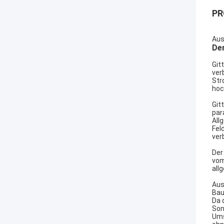
PR
Aus
Der
Git
ver
Str
hoc
Git
par
All
Fel
ver
Der
vom
all
Aus
Bau
Da 
Son
Ums