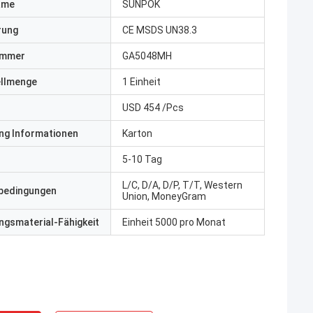
ame
SUNPOK
erung
CE MSDS UN38.3
ummer
GA5048MH
ellmenge
1 Einheit
USD 454 /Pcs
ng Informationen
Karton
5-10 Tag
L/C, D/A, D/P, T/T, Western
bedingungen
Union, MoneyGram
gsmaterial-Fähigkeit
Einheit 5000 pro Monat