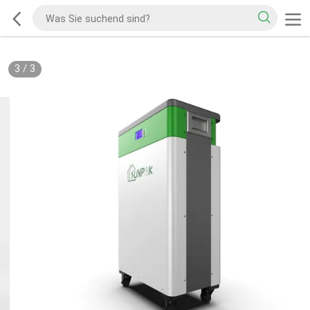
3
/
3