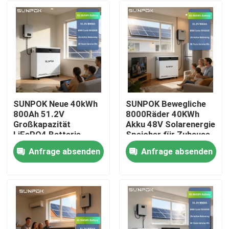
SUNPOK Neue 40kWh
SUNPOK Bewegliche
800Ah 51.2V
8000Räder 40KWh
Großkapazität
Akku 48V Solarenergie
LiFePO4 Batterie
Speicher für Zuhause
Lithium LFP
Batteriepaket LFP
Anfrage absenden
Anfrage absenden
Heimspeichersystem
51.2V 800Ah
Heim
BESS Pack
Lithiumbatterie
Solarenergie
Lifepo4
Produkte
Videos