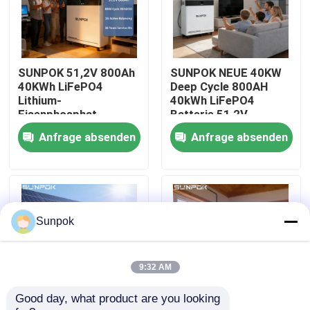
Über uns
SUNPOK 51,2V 800Ah
SUNPOK NEUE 40KW
Werksbesichtigung
40KWh LiFePO4
Deep Cycle 800AH
Lithium-
40kWh LiFePO4
Eisenphosphat-
Batterie 51,2V
Qualitätskontrolle
Batterie mit
Lithium-Ionen-
Anfrage absenden
Anfrage absenden
integriertem BMS,
Batteriepaket
Split-Typ für
Heimspeicherbatterien
Solaranlagen, CAN-
Kontakt mit uns
Kommunikation
Neuigkeiten
Sunpok
Fälle
9:32 AM
Good day, what product are you looking 
Bitte um ein Angebot