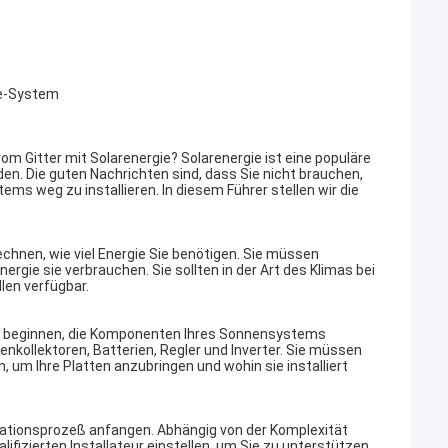
e-System
om Gitter mit Solarenergie? Solarenergie ist eine populäre
n. Die guten Nachrichten sind, dass Sie nicht brauchen,
ems weg zu installieren. In diesem Führer stellen wir die
chnen, wie viel Energie Sie benötigen. Sie müssen
rgie sie verbrauchen. Sie sollten in der Art des Klimas bei
len verfügbar.
Sie beginnen, die Komponenten Ihres Sonnensystems
ollektoren, Batterien, Regler und Inverter. Sie müssen
 um Ihre Platten anzubringen und wohin sie installiert
lationsprozeß anfangen. Abhängig von der Komplexität
ifizierten Installateur einstellen, um Sie zu unterstützen.