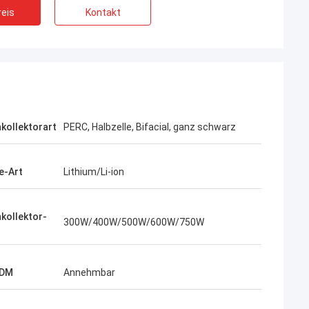
eis
Kontakt
mas
James Lambright
stützend. meine
Top Service, Top Kompanie!
wandten Produkte
kollektorart
PERC, Halbzelle, Bifacial, ganz schwarz
e-Art
Lithium/Li-ion
kollektor-
300W/400W/500W/600W/750W
DM
Annehmbar