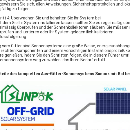
gewissern Sie sich, allen Anweisungen, Sicherheitsprotokollen und lok
gfältig zu folgen.
ritt 4: Überwachen Sie und behalten Sie Ihr System bei
hdem Sie Ihr System installieren lassen, sollten Sie es regelmäßig üb
elmässig überprüfen und der Sonnenkollektoren säubern. Sie müssen 
rprüfen und justieren oder Ihr System gelegentlich kalibrieren.
lussfolgerung
 vom Gitter sind Sonnensysteme eine große Weise, energieunabhängig
 rechten Komponenten und einem vorsichtigen Installationsprozeß kön
re genießen. Indem Sie den Schritten folgen, die in diesem Führer umri
tersonnensystem weg zu wählen, das Ihren Bedarf erfüllt.
teile des kompletten Aus-Gitter-Sonnensystems Sunpok mit Batter