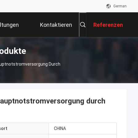
German
ltungen
Kontaktieren
Referenzen
odukte
Sie Uns
auptnotstromversorgung Durch
hauptnotstromversorgung durch
sort
CHINA