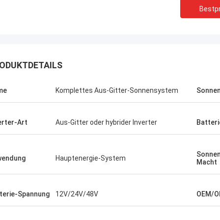
Bestpr
Stanley Ukaoha
Dain Tho
 ist der beste Vermarkter, den ich
ODUKTDETAILS
sehr hilfreich und unter
offen habe, sehr höflich und
erste Wahl für alle ver
it bereit, zu helfen.
me
Komplettes Aus-Gitter-Sonnensystem
Sonnen
erter-Art
Aus-Gitter oder hybrider Inverter
Batteri
Sonnen
wendung
Hauptenergie-System
Macht
terie-Spannung
12V/24V/48V
OEM/O