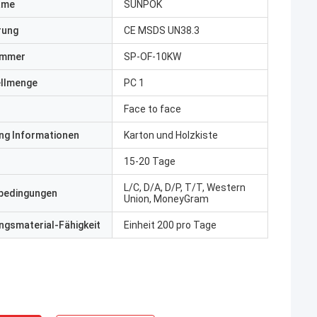
ame
SUNPOK
erung
CE MSDS UN38.3
ummer
SP-OF-10KW
ellmenge
PC 1
Face to face
ng Informationen
Karton und Holzkiste
15-20 Tage
L/C, D/A, D/P, T/T, Western
bedingungen
Union, MoneyGram
gsmaterial-Fähigkeit
Einheit 200 pro Tage