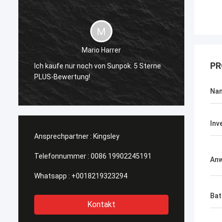
Mario Harrer
Sunpok
PR
Ich kaufe nur noch von Sunpok. 5 Sterne
K
je getr
PLUS-Bewertung!
jederze
Na
Inv
Ansprechpartner :
Kingsley
Telefonnummer :
0086 19902245191
An
Whatsapp :
+0018219323294
Bat
Kontakt