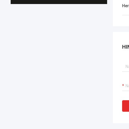
Her
HI