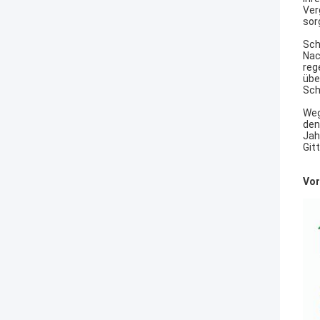
Ver
sor
Sch
Nac
reg
übe
Sch
Weg
den
Jah
Git
Vor