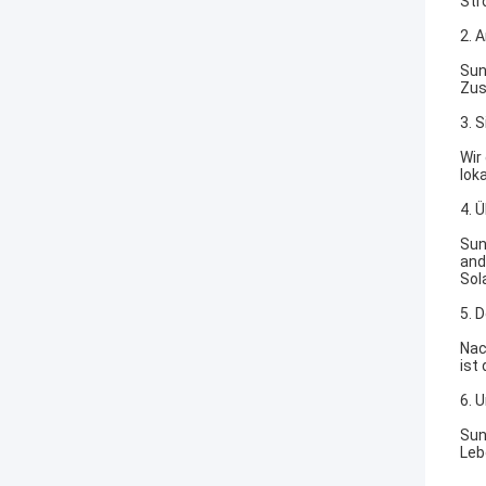
Str
2. 
Sun
Zus
3. 
Wir
lok
4. 
Sun
and
Sol
5. 
Nac
ist 
6. 
Sun
Leb