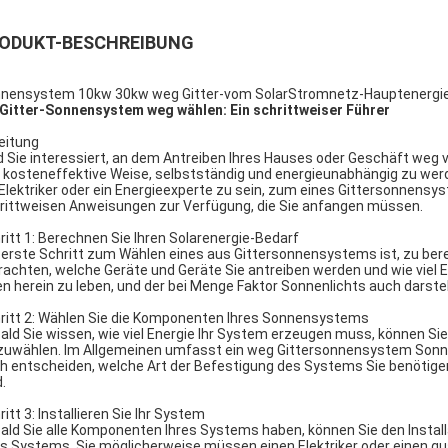
ODUKT-BESCHREIBUNG
nensystem 10kw 30kw weg Gitter-vom SolarStromnetz-Hauptenergi
 Gitter-Sonnensystem weg wählen: Ein schrittweiser Führer
leitung
d Sie interessiert, an dem Antreiben Ihres Hauses oder Geschäft weg v
 kosteneffektive Weise, selbstständig und energieunabhängig zu werde
 Elektriker oder ein Energieexperte zu sein, zum eines Gittersonnensyst
rittweisen Anweisungen zur Verfügung, die Sie anfangen müssen.
ritt 1: Berechnen Sie Ihren Solarenergie-Bedarf
 erste Schritt zum Wählen eines aus Gittersonnensystems ist, zu bere
rachten, welche Geräte und Geräte Sie antreiben werden und wie viel Ene
en herein zu leben, und der bei Menge Faktor Sonnenlichts auch darstel
ritt 2: Wählen Sie die Komponenten Ihres Sonnensystems
ald Sie wissen, wie viel Energie Ihr System erzeugen muss, können 
zuwählen. Im Allgemeinen umfasst ein weg Gittersonnensystem Sonnenk
h entscheiden, welche Art der Befestigung des Systems Sie benötigen,
.
ritt 3: Installieren Sie Ihr System
ald Sie alle Komponenten Ihres Systems haben, können Sie den Instal
es Systems, Sie möglicherweise müssen einen Elektriker oder einen qual