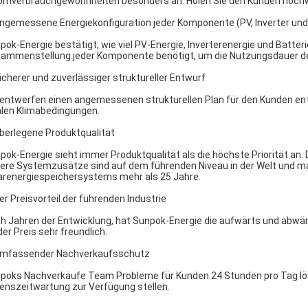
omverbrauchgewohnheiten besonders an. Holen Sie den Kunden hochw
Angemessene Energiekonfiguration jeder Komponente (PV, Inverter und 
pok-Energie bestätigt, wie viel PV-Energie, Inverterenergie und Ba
ammenstellung jeder Komponente benötigt, um die Nutzungsdauer 
Sicherer und zuverlässiger struktureller Entwurf
 entwerfen einen angemessenen strukturellen Plan für den Kunden en
alen Klimabedingungen.
Überlegene Produktqualität
pok-Energie sieht immer Produktqualität als die höchste Priorität an. D
ere Systemzusätze sind auf dem führenden Niveau in der Welt und 
arenergiespeichersystems mehr als 25 Jahre.
Der Preisvorteil der führenden Industrie
h Jahren der Entwicklung, hat Sunpok-Energie die aufwärts und abwärt
der Preis sehr freundlich.
Umfassender Nachverkaufsschutz
poks Nachverkäufe Team Probleme für Kunden 24 Stunden pro Tag löst
enszeitwartung zur Verfügung stellen.