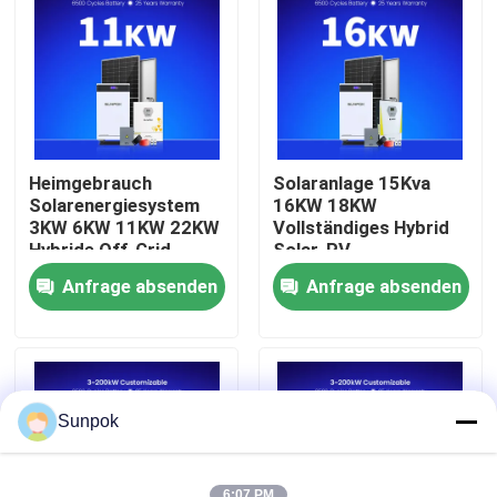
Über uns
Werksbesichtigung
Heimgebrauch
Solaranlage 15Kva
Qualitätskontrolle
Solarenergiesystem
16KW 18KW
3KW 6KW 11KW 22KW
Vollständiges Hybrid
Hybride Off-Grid-
Solar-PV-
Solarzellen Anlagen
Energiesystem für
Kontakt mit uns
Anfrage absenden
Anfrage absenden
LifePo4 Batterie Off-
Zuhause
Grid-Solarzellen-Kit
Neuigkeiten
Fälle
Sunpok
Bitte um ein Angebot
6:07 PM