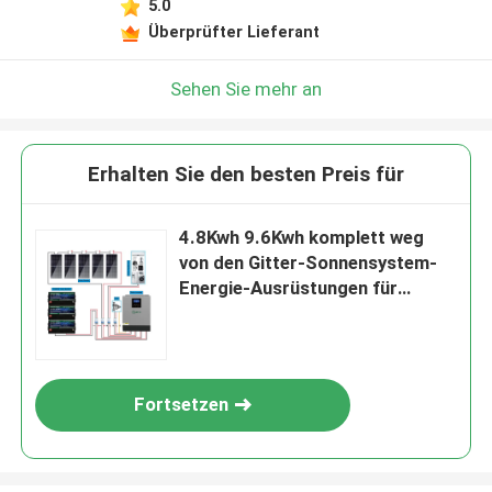
5.0
Hinterlass eine Nachricht
Überprüfter Lieferant
Wir rufen Sie bald zurück!
Sehen Sie mehr an
Erhalten Sie den besten Preis für
4.8Kwh 9.6Kwh komplett weg
von den Gitter-Sonnensystem-
Energie-Ausrüstungen für
Häuser
Fortsetzen
EINREICHUNGEN