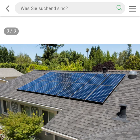
3
/
3