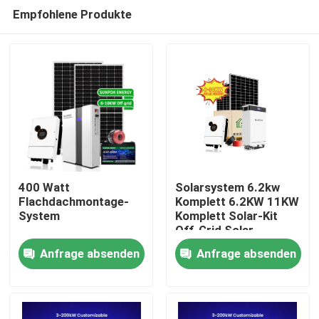
Empfohlene Produkte
400 Watt
Solarsystem 6.2kw
Flachdachmontage-
Komplett 6.2KW 11KW
System
Komplett Solar-Kit
Heim
Off-Grid Solar-
Panelsystem für Heim
Anfrage absenden
Anfrage absenden
Solarenergiesystem
Produkte
Videos