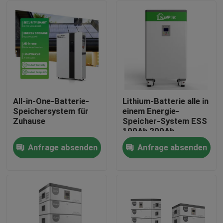
All-in-One-Batterie-
Lithium-Batterie alle in
Speichersystem für
einem Energie-
Zuhause
Speicher-System ESS
100Ah 200Ah
Ausgangs
Anfrage absenden
Anfrage absenden
Heim
Produkte
Videos