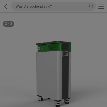
3
/
3