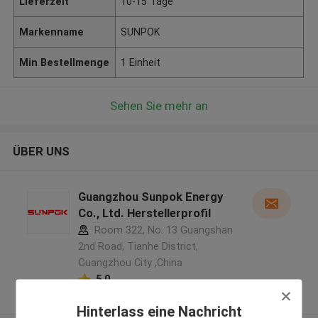
Lieferzeit
10-15 Tage
Markenname
SUNPOK
Min Bestellmenge
1 Einheit
Sehen Sie mehr an
ÜBER UNS
Guangzhou Sunpok Energy
Co., Ltd. Herstellerprofil
Room 322, No. 13 Guangshan
2nd Road, Tianhe District,
Guangzhou City ,China
5.0
Überprüfter Lieferant
Hinterlass eine Nachricht