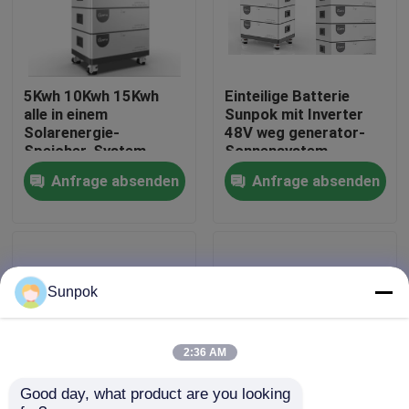
Über uns
5Kwh 10Kwh 15Kwh
Einteilige Batterie
Werksbesichtigung
alle in einem
Sunpok mit Inverter
Solarenergie-
48V weg generator-
Speicher-System
Sonnensystem-
Qualitätskontrolle
flexibel und bequem
Ausrüstung des
Anfrage absenden
Anfrage absenden
Gitter-MPPT von der
einteiligen Solar
Kontakt mit uns
Neuigkeiten
Sunpok
Fälle
2:36 AM
Good day, what product are you looking 
Bitte um ein Angebot