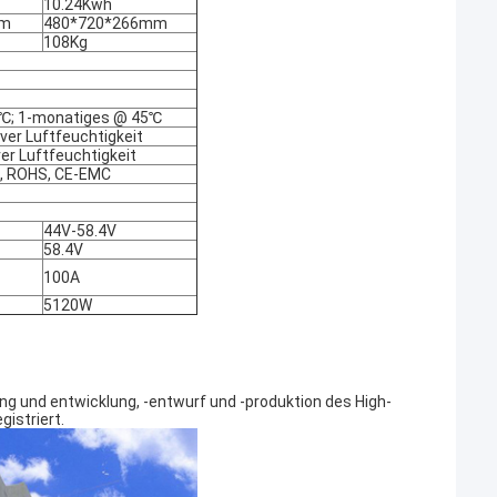
10.24Kwh
mm
480*720*266mm
108Kg
℃; 1-monatiges @ 45℃
er Luftfeuchtigkeit
r Luftfeuchtigkeit
3, ROHS, CE-EMC
44V-58.4V
58.4V
100A
5120W
ng und entwicklung, -entwurf und -produktion des High-
istriert.