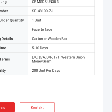
erung
CE MSDS UN38.3
umber
SP-48100-ZJ
Order Quantity
1 Unit
Face to face
 Details
Carton or Wooden Box
Time
5-10 Days
L/C, D/A, D/P, T/T, Western Union,
Terms
MoneyGram
lity
200 Unit Per Days
eis
Kontakt