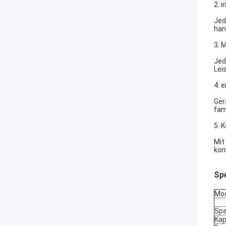
2. i
Jed
han
3. 
Jed
Lei
4. 
Ger
fam
5. 
Mit
kom
Sp
Mod
Sp
Kap