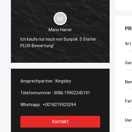
Stanley Ukaoha
PR
Sunpok ist der beste Vermarkter, den ich
 5 Sterne
je getroffen habe, sehr höflich und
Art
jederzeit bereit, zu helfen.
Gar
Ansprechpartner :
Kingsley
Nen
Telefonnummer :
0086 19902245191
Far
Whatsapp :
+0018219323294
Her
Kontakt