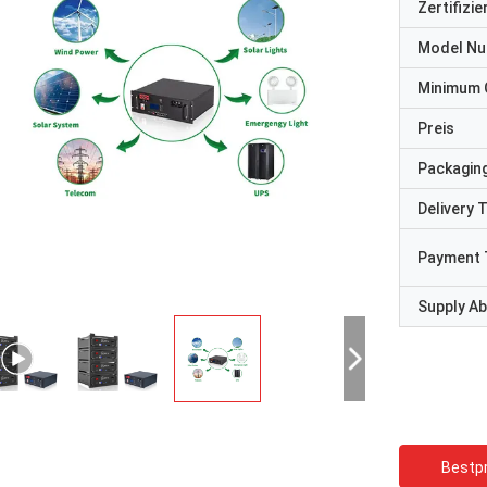
Zertifizi
Model N
Minimum 
Preis
Packaging
Delivery 
Payment 
Supply Abi
Bestpr