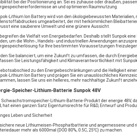
xibilität bei der Positionierung an. Sei es zuhause oder draußen, passe
rgiespeichererfordernisse an und optimieren Raumnutzung.
pok-Lithium Ion Battery wird von den ökologiebewussten Materialien,
lenstoffabdruckes umgearbeitet, der mit herkömmlichen Bleibatterien
usst eine sauberere Umwelt und eine grünere Aussicht.
 begreifen die Vielfalt von Energiebedarfen. Deshalb stellt Sunpok eine
den, um die Wohn-, Handels- und industriellen Anwendungen anzusprech
rgiespeicherlösung für Ihre bestimmten Voraussetzungen freizulegen
den Sie balanciert, um eine Zukunft zu umfassen, die durch Energiebe
assen Sie Leistungsfähigkeit und Klimaverantwortlichkeit mit Sunpok-
ebotsabschied zu den Energiebeschränkungen und die Helligkeit eine
pok-Lithium Ion Battery und prägen Sie ein unauslöschliches Kennzei
ammen, lassen Sie uns ein helleres, mehr nachhaltige Zukunft anzieh
ergie-Speicher-Lithium-Batterie Sunpok 48V
 Schwachstromspeicher-Lithium-Batterie-Produkt der energie 48V, d
d, hat einen ganzen Satz Eigentumsrechte für R&D, Entwurf und Produk
langes Leben und Sicherheit
 sichere neue Lithiumeisen-Phosphatbatterie und angemessene und rig
teriedauer mehr als 6000mal (DOD 80%, 0.5C, 25℃) zu machen.