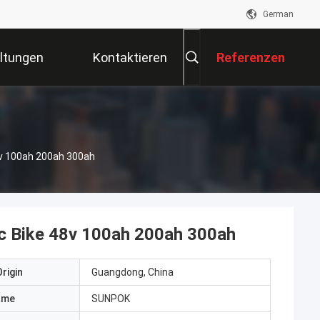
German
ltungen
Kontaktieren
Referenzen
Sie Uns
48v 100ah 200ah 300ah
tric Bike 48v 100ah 200ah 300ah
rigin
Guangdong, China
ame
SUNPOK