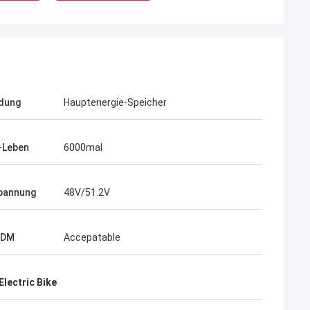
Andrés Antonio
ames Lambright
Sehr empfehlenswerter Liefera
 Top Kompanie!
dung
Hauptenergie-Speicher
reaktionsschnell.
-Leben
6000mal
pannung
48V/51.2V
ODM
Accepatable
Electric Bike