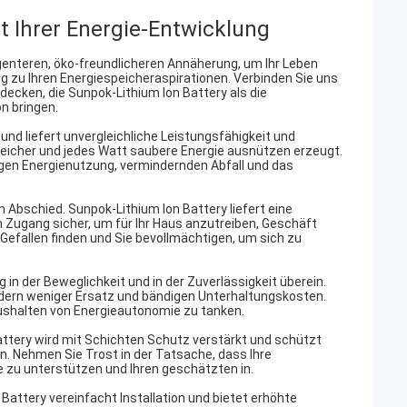
t Ihrer Energie-Entwicklung
enteren, öko-freundlicheren Annäherung, um Ihr Leben
g zu Ihren Energiespeicheraspirationen. Verbinden Sie uns
decken, die Sunpok-Lithium Ion Battery als die
n bringen.
nd liefert unvergleichliche Leistungsfähigkeit und
eicher und jedes Watt saubere Energie ausnützen erzeugt.
ngen Energienutzung, vermindernden Abfall und das
Abschied. Sunpok-Lithium Ion Battery liefert eine
 Zugang sicher, um für Ihr Haus anzutreiben, Geschäft
Gefallen finden und Sie bevollmächtigen, um sich zu
 in der Beweglichkeit und in der Zuverlässigkeit überein.
fordern weniger Ersatz und bändigen Unterhaltungskosten.
Aushalten von Energieautonomie zu tanken.
attery wird mit Schichten Schutz verstärkt und schützt
. Nehmen Sie Trost in der Tatsache, dass Ihre
e zu unterstützen und Ihren geschätzten in.
attery vereinfacht Installation und bietet erhöhte