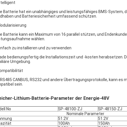
ntelligent
e Batterie hat ein unabhängiges und leistungsfähiges BMS-System, da
dhaben und Batteriesicherheit umfassend schützen.
Modularisierung
e Batterie kann ein Maximum von 16 parallel stützen, und Endenkund
stungsaufnahme wählen.
einfach zu installieren und zu verwenden
ade bedienungsfertig die Installationszeit und -kosten herabsetzen
iliäre Umgebung.
Kompatibilität
 RS485 CANBUS, RS232 und andere Übertragungsprotokolle, kann es mit
patibel sein.
eicher-Lithium-Batterie-Parameter der Energie-48V
ell No
SP-48100-ZJ
SP-48150-ZJ
Nominale Parameter
annung
51.2V
51.2V
azität
100Ah
150Ah