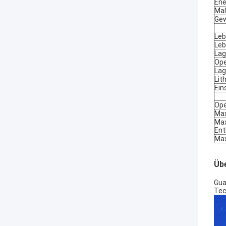
Ene
Maß
Gew
Leb
Leb
Lag
Ope
Lag
Lit
Ein
Ope
Max
Max
Ent
Ma
Üb
Gua
Tec