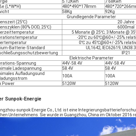
rgie
5.12Kwh
7.68Kwh
e (L*W*H)
480*490*178mm
480*720*266
icht
58Kg
92Kg
Grundlegende Parameter
enszeit (25℃)
20 Jahre
enszyklen (80% DOD, 25℃)
6000mal
erzeittemperatur
5 Monate @ 25℃; 3 Monate @ 35
rationstemperatur
-20℃ zu 60℃@60+/-25% relativ
ertemperatur
0℃ zu 45℃@60+/-25% relative
hium-Batterie-Standard
UL1642, IEC62619, UN38.
schließungsschutzbewertung
IP21
Elektrische Parameter
rations-Spannung
44V-58.4V
44V-58.4V
imale Ladespannung
58.4V
58.4V
imales Aufladungsund
100A
100A
ladungsstrom
x Power
5120W
5120W
er Sunpok-Energie
ngzhou-sunpok Energie Co., Ltd. ist eine Integrierungsbatterieforschu
hen Unternehmens. Sie wurde in Guangzhou, China im Oktober 2016 reg