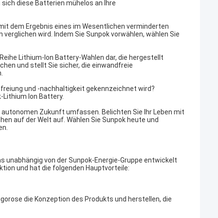
n sich diese Batterien mühelos an Ihre
 mit dem Ergebnis eines im Wesentlichen verminderten
 verglichen wird. Indem Sie Sunpok vorwählen, wählen Sie
 Reihe Lithium-Ion Battery-Wahlen dar, die hergestellt
en und stellt Sie sicher, die einwandfreie
.
freiung und -nachhaltigkeit gekennzeichnet wird?
Lithium Ion Battery.
r autonomen Zukunft umfassen. Belichten Sie Ihr Leben mit
chen auf der Welt auf. Wählen Sie Sunpok heute und
en.
as unabhängig von der Sunpok-Energie-Gruppe entwickelt
tion und hat die folgenden Hauptvorteile:
orose die Konzeption des Produkts und herstellen, die