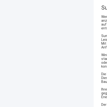
Su
Wer
anz
auf
ent
Sun
Lei
Mit
Anf
Win
sta
ode
kon
Die
Die
Bau
Ihr
geg
Ene
Der