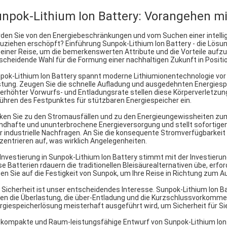
npok-Lithium Ion Battery: Vorangehen mi
den Sie von den Energiebeschränkungen und vom Suchen einer intellig
uziehen erschöpft? Einführung Sunpok-Lithium Ion Battery - die Lösun
 einer Reise, um die bemerkenswerten Attribute und die Vorteile aufzu
scheidende Wahl für die Formung einer nachhaltigen Zukunft in Positio
pok-Lithium Ion Battery spannt moderne Lithiumionentechnologie vor u
stung. Zeugen Sie die schnelle Aufladung und ausgedehnten Energiesp
 erhöhter Vorwurfs- und Entladungsrate stellen diese Körperverletzu
ühren des Festpunktes für stützbaren Energiespeicher ein.
ken Sie zu den Stromausfällen und zu den Energieungewissheiten zum 
ndhafte und ununterbrochene Energieversorgung und stellt sofortigen
r industrielle Nachfragen. An Sie die konsequente Stromverfügbarkeit 
zentrieren auf, was wirklich Angelegenheiten.
 Investierung in Sunpok-Lithium Ion Battery stimmt mit der Investierung
se Batterien rdauern die traditionellen Bleisäurealternativen übe, er
en Sie auf die Festigkeit von Sunpok, um Ihre Reise in Richtung zum 
e Sicherheit ist unser entscheidendes Interesse. Sunpok-Lithium Ion B
en die Überlastung, die über-Entladung und die Kurzschlussvorkommen
rgiespeicherlösung meisterhaft ausgeführt wird, um Sicherheit für Si
 kompakte und Raum-leistungsfähige Entwurf von Sunpok-Lithium Ion B