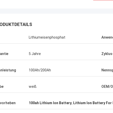
ODUKTDETAILS
Dain Thomas
J
sehr hilfreich und unterstützend. meine
Top Service,
Lithiumeisenphosphat
Anwen
erste Wahl für alle verwandten Produkte
antie
5 Jahre
Zyklus
nleistung
100Ah/200Ah
Nenns
be
weiß
OEM/
vorheben
100ah Lithium Ion Battery
,
Lithium Ion Battery For 