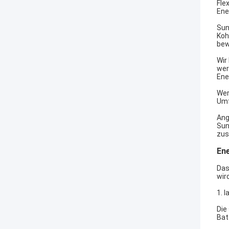
Fle
Ene
Sun
Koh
bew
Wir
wer
Ene
Wer
Umf
Ang
Sun
zus
En
Das
wir
1. 
Die
Bat