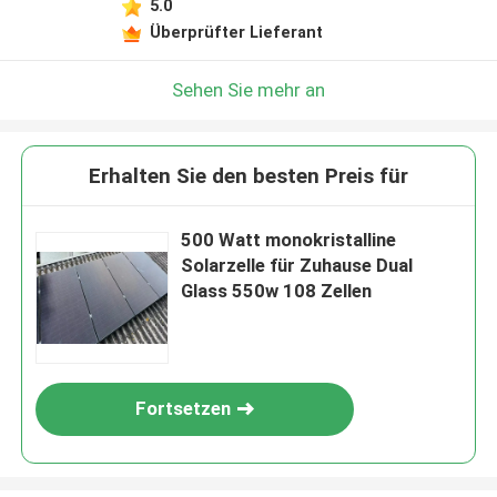
5.0
Hinterlass eine Nachricht
Überprüfter Lieferant
Wir rufen Sie bald zurück!
Sehen Sie mehr an
Erhalten Sie den besten Preis für
500 Watt monokristalline
Solarzelle für Zuhause Dual
Glass 550w 108 Zellen
Fortsetzen
EINREICHUNGEN