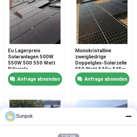
Über uns
Werksbesichtigung
Eu Lagerpreis
Monokristalline
Qualitätskontrolle
Solaranlagen 500W
zweigliedrige
550W 500 550 Watt
Doppelglas-Solarzelle
Bifaziale
550 Watt 540w 545w
monokristalline
550w 555w
Kontakt mit uns
Anfrage absenden
Anfrage absenden
Solaranlage
Neuigkeiten
Fälle
Sunpok
Bitte um ein Angebot
7:57 PM