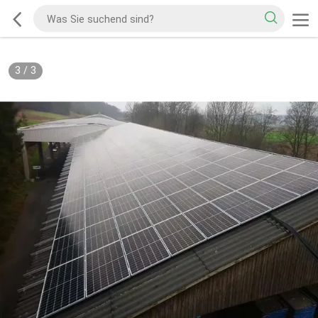
3
/
3