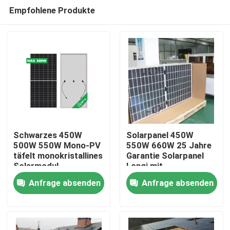
Empfohlene Produkte
Schwarzes 450W
Solarpanel 450W
500W 550W Mono-PV
550W 660W 25 Jahre
täfelt monokristallines
Garantie Solarpanel
Heim
Solarmodul
Longi mit
Produktionsgarantie
Anfrage absenden
Anfrage absenden
Produkte
Videos