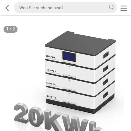
1
/
2