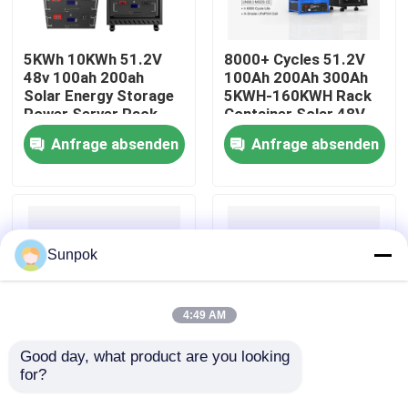
Über uns
5KWh 10KWh 51.2V
8000+ Cycles 51.2V
48v 100ah 200ah
100Ah 200Ah 300Ah
Solar Energy Storage
5KWH-160KWH Rack
Werksbesichtigung
Power Server Rack
Container Solar 48V
LiFePO4 Battery Pack
LiFePO4 Energy
Anfrage absenden
Anfrage absenden
for Home Energy
Storage Battery
Qualitätskontrolle
Storage
Kontakt mit uns
Sunpok
Neuigkeiten
4:49 AM
Fälle
Good day, what product are you looking 
for?
51.2V Rackmodul
48V Lifepo4 Lithium
Lifepo4 Solar Lithium
Batterie Rack
Bitte um ein Angebot