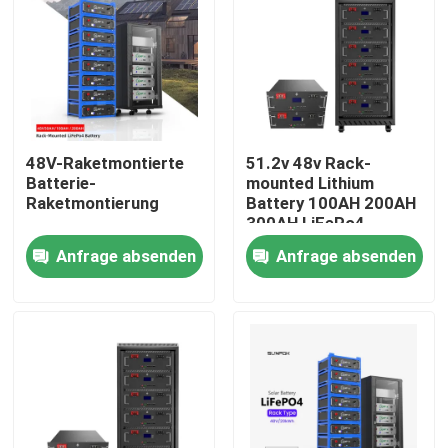
48V-Raketmontierte
51.2v 48v Rack-
Batterie-
mounted Lithium
Raketmontierung
Battery 100AH 200AH
300AH LiFePo4
Battery Energy
Anfrage absenden
Anfrage absenden
Storage Lithium
Battery
Heim
Produkte
Videos