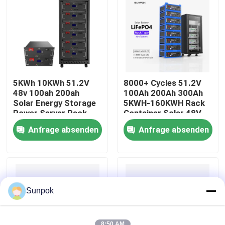
Über uns
Werksbesichtigung
5KWh 10KWh 51.2V
8000+ Cycles 51.2V
Qualitätskontrolle
48v 100ah 200ah
100Ah 200Ah 300Ah
Solar Energy Storage
5KWH-160KWH Rack
Power Server Rack
Container Solar 48V
LiFePO4 Battery Pack
LiFePO4 Energy
Kontakt mit uns
Anfrage absenden
Anfrage absenden
for Home Energy
Storage Battery
Storage
Neuigkeiten
Fälle
Sunpok
Bitte um ein Angebot
8:50 AM