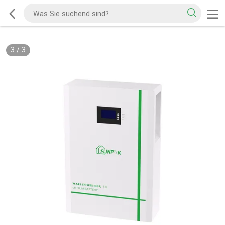
3
/
3