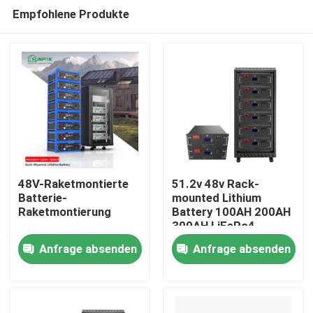
Empfohlene Produkte
48V-Raketmontierte
51.2v 48v Rack-
Batterie-
mounted Lithium
Raketmontierung
Battery 100AH 200AH
Heim
300AH LiFePo4
Battery Energy
Anfrage absenden
Anfrage absenden
Storage Lithium
Produkte
Battery
Videos