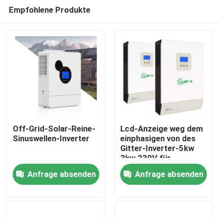
Empfohlene Produkte
Off-Grid-Solar-Reine-
Lcd-Anzeige weg dem
Sinuswellen-Inverter
einphasigen von des
Gitter-Inverter-5kw
Heim
3kw 230V für
Solarenergie
Anfrage absenden
Anfrage absenden
Produkte
Videos