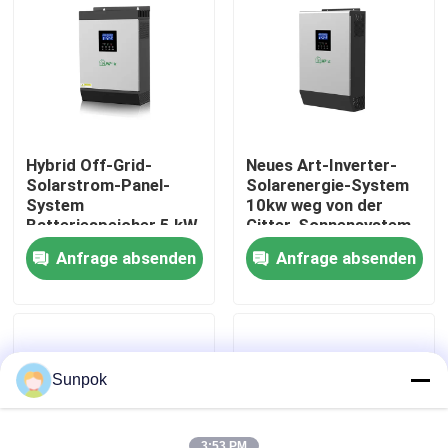
Über uns
Werksbesichtigung
Hybrid Off-Grid-
Neues Art-Inverter-
Qualitätskontrolle
Solarstrom-Panel-
Solarenergie-System
System
10kw weg von der
Batteriespeicher 5 kW
Gitter-Sonnensystem-
komplett für Zuhause
kompletten
Kontakt mit uns
Anfrage absenden
Anfrage absenden
Ausrüstung
Neuigkeiten
Fälle
Sunpok
Bitte um ein Angebot
3:53 PM