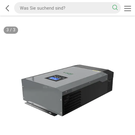
3
/
3