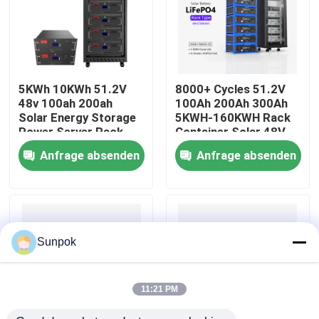
Über uns
Werksbesichtigung
5KWh 10KWh 51.2V
8000+ Cycles 51.2V
48v 100ah 200ah
100Ah 200Ah 300Ah
Solar Energy Storage
5KWH-160KWH Rack
Qualitätskontrolle
Power Server Rack
Container Solar 48V
LiFePO4 Battery Pack
LiFePO4 Energy
Anfrage absenden
Anfrage absenden
for Home Energy
Storage Battery
Storage
Kontakt mit uns
Neuigkeiten
Sunpok
Fälle
11:21 PM
Bitte um ein Angebot