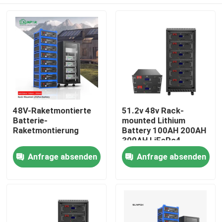
48V-Raketmontierte
51.2v 48v Rack-
Batterie-
mounted Lithium
Raketmontierung
Battery 100AH 200AH
300AH LiFePo4
Battery Energy
Heim
Anfrage absenden
Anfrage absenden
Storage Lithium
Battery
Produkte
Videos