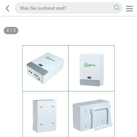
3
/
3