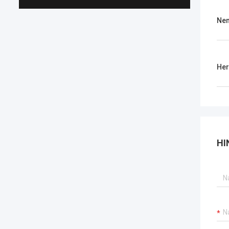
Ne
Her
HI