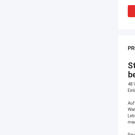
PR
S
b
48 
Einl
Auf
Wan
Leb
mac
Rau