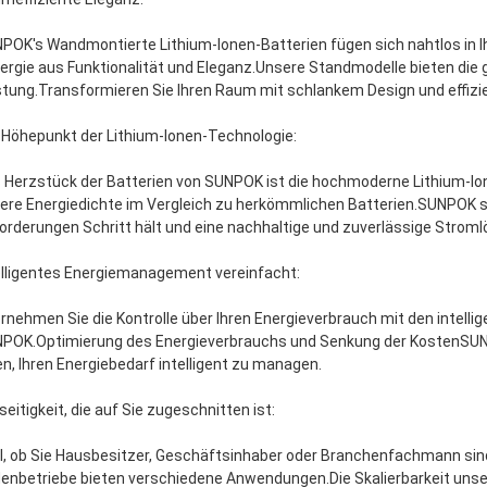
POK's Wandmontierte Lithium-Ionen-Batterien fügen sich nahtlos in I
ergie aus Funktionalität und Eleganz.Unsere Standmodelle bieten die g
stung.Transformieren Sie Ihren Raum mit schlankem Design und effizi
 Höhepunkt der Lithium-Ionen-Technologie:
 Herzstück der Batterien von SUNPOK ist die hochmoderne Lithium-Ione
ere Energiedichte im Vergleich zu herkömmlichen Batterien.SUNPOK ste
orderungen Schritt hält und eine nachhaltige und zuverlässige Stroml
elligentes Energiemanagement vereinfacht:
rnehmen Sie die Kontrolle über Ihren Energieverbrauch mit den inte
POK.Optimierung des Energieverbrauchs und Senkung der KostenSUNPOK
en, Ihren Energiebedarf intelligent zu managen.
lseitigkeit, die auf Sie zugeschnitten ist:
l, ob Sie Hausbesitzer, Geschäftsinhaber oder Branchenfachmann sind
enbetriebe bieten verschiedene Anwendungen.Die Skalierbarkeit unser