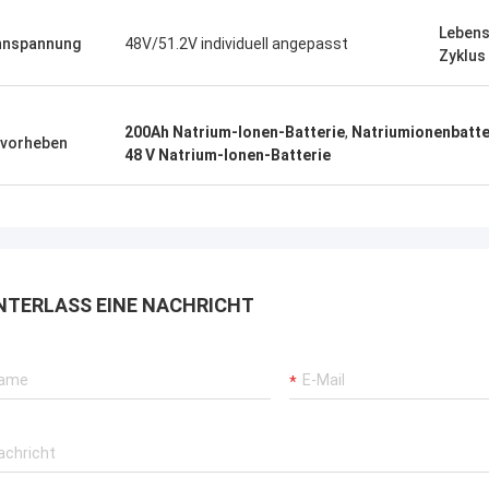
Lebens
nnspannung
48V/51.2V individuell angepasst
Zyklus
200Ah Natrium-Ionen-Batterie
,
Natriumionenbatte
vorheben
48 V Natrium-Ionen-Batterie
NTERLASS EINE NACHRICHT