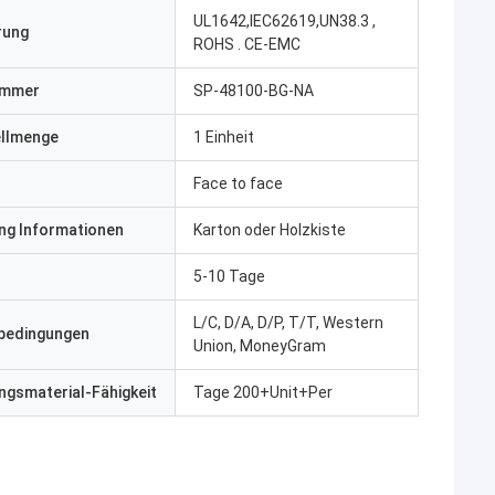
UL1642,IEC62619,UN38.3 ,
erung
ROHS . CE-EMC
ummer
SP-48100-BG-NA
ellmenge
1 Einheit
Face to face
ng Informationen
Karton oder Holzkiste
5-10 Tage
L/C, D/A, D/P, T/T, Western
bedingungen
Union, MoneyGram
gsmaterial-Fähigkeit
Tage 200+Unit+Per