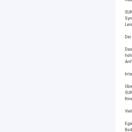
SUN
Syn
Lei
Der
Das
höh
Anf
Int
Übe
SUN
Ihn
Vie
Ega
Bod