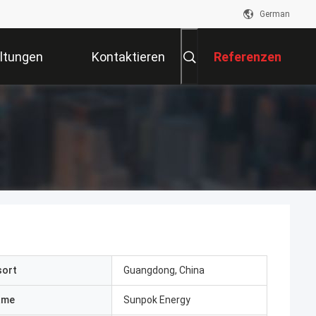
German
ltungen
Kontaktieren
Referenzen
Sie Uns
sort
Guangdong, China
ame
Sunpok Energy