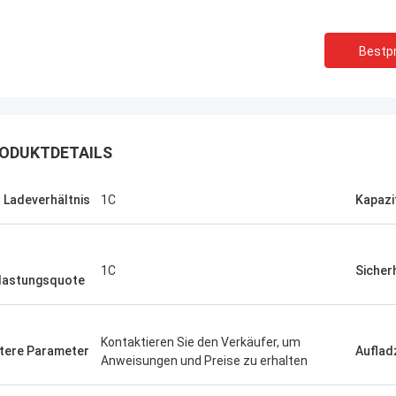
Bestpr
Stanley Ukaoha
Dain Tho
 ist der beste Vermarkter, den ich
sehr hilfreich und unter
offen habe, sehr höflich und
erste Wahl für alle ver
it bereit, zu helfen.
ODUKTDETAILS
 Ladeverhältnis
1C
Kapazi
1C
Sicher
lastungsquote
Kontaktieren Sie den Verkäufer, um
tere Parameter
Auflad
Anweisungen und Preise zu erhalten