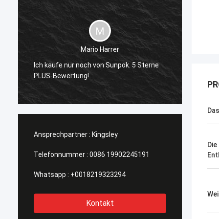
Mario Harrer
Sunpok
Ich kaufe nur noch von Sunpok. 5 Sterne
K
je getr
PLUS-Bewertung!
jederze
PR
Das
Ansprechpartner :
Kingsley
Die
Telefonnummer :
0086 19902245191
Ent
Whatsapp :
+0018219323294
Wei
Kontakt