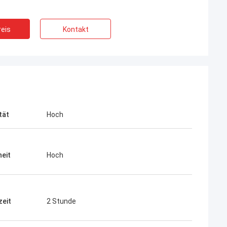
eis
Kontakt
mas
James Lambright
stützend. meine
Top Service, Top Kompanie!
wandten Produkte
tät
Hoch
heit
Hoch
zeit
2 Stunde